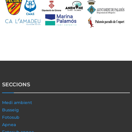
SECCIONS
Medi ambient
Busseig
Fotosub
Apnea